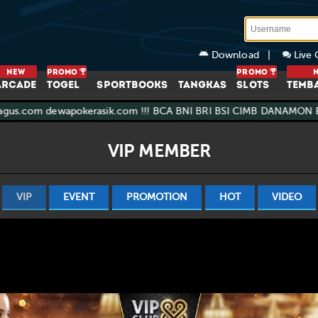
Download |
Live
NEW
PROMO
PROMO
ARCADE
TOGEL
SPORTBOOKS
TANGKAS
SLOTS
TEMB
com dewapokerasik.com !!! BCA BNI BRI BSI CIMB DANAMON E-
VIP MEMBER
VIP
EVENT
PROMOTION
HOT
VIDEO