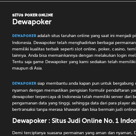
SITUS POKER ONLINE
Dewapoker
adalah situs taruhan online yang saat ini menjadi p
Dewapoker
Indonesia. Dewapoker telah menghadirkan berbagai permainan 
memiliki kualitas terbaik seperti slot online, poker, casino, t
lainnya. Anda bisa memainkannya dengan melakukan login mel
Tentu saja game Dewapoker yang kami sediakan telah memiliki l
maupun di Asia.
siap membantu anda kapan pun untuk bergabung de
Dewapoker
nyaman dengan memastikan pengisian formulir pendaftaran yan
dewapoker terpercaya di Indonesia telah memiliki server dari b
pengamanan data yang tinggi, sehingga data dari para player a
bertransaksi tanpa merasa khawatir dan bisa bermain judi onlin
Dewapoker : Situs Judi Online No. 1 Indo
Demi terciptanya suasana permainan yang aman dan nyaman, De