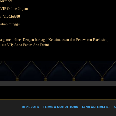
RTP SLOTS
TERMS & CONDITIONS
LINK ALTERNATIF