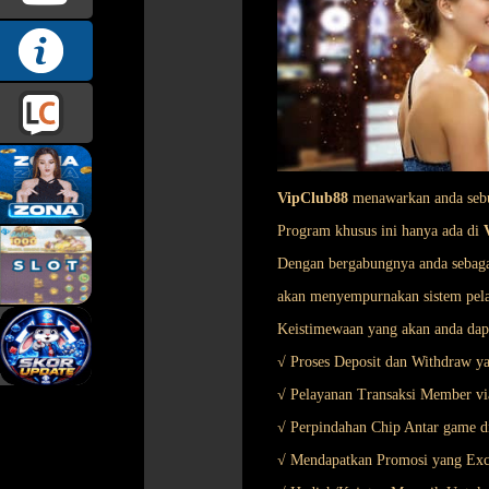
INFO
DEWAPOKER
LIVE
CHAT